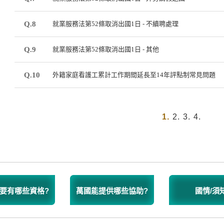
Q.8
就業服務法第52條取消出國1日 - 不續聘處理
Q.9
就業服務法第52條取消出國1日 - 其他
Q.10
外籍家庭看護工累計工作期間延長至14年評點制常見問題
1.
2.
3.
4.
要有哪些資格?
萬國能提供哪些協助?
國情/須