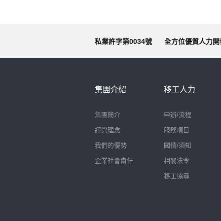
私業許字第0034號
全方位優質人力開
集團介紹
移工人力
集團簡介
申辦/流程
經營理念
服務項目
我們的優勢
國情/須知
企業社會責任
相關法令
移工協尋