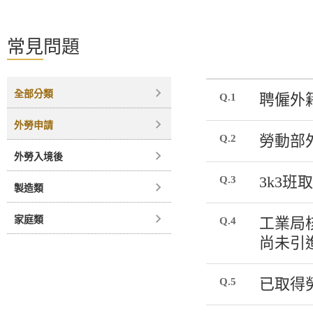
常見問題
全部分類
Q.1
聘僱外
外勞申請
Q.2
勞動部
外勞入境後
Q.3
3k3
製造類
家庭類
Q.4
工業局
尚未引
Q.5
已取得