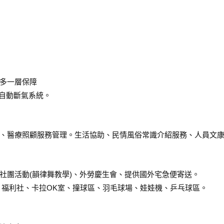
多一層保障
斯自動斷氣系統。
、醫療照顧服務管理。生活協助、民情風俗常識介紹服務、人員文
社團活動(韻律舞教學)、外勞慶生會、提供國外宅急便寄送。
教室、福利社、卡拉OK室、撞球區、羽毛球場、娃娃機、乒乓球區。