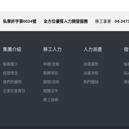
私業許字第0034號
全方位優質人力開發服務
移工事業 :
04-247
集團介紹
移工人力
人力派遣
宿
集團簡介
申辦/流程
派遣優勢
服
經營理念
服務項目
派遣流程
貼
我們的優勢
國情/須知
熱門職缺
育
企業社會責任
相關法令
移工協尋