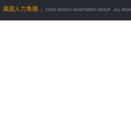
萬國人力集團
│ ©2015 MENGO MANPOWER GROUP . ALL RIGH