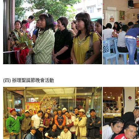
(四) 辦理聖誕節晚會活動