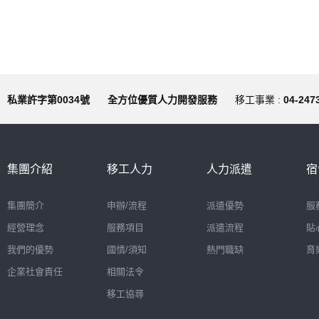
私業許字第0034號
全方位優質人力開發服務
移工事業 :
04-247
集團介紹
移工人力
人力派遣
宿
集團簡介
申辦/流程
派遣優勢
服
經營理念
服務項目
派遣流程
貼
我們的優勢
國情/須知
熱門職缺
育
企業社會責任
相關法令
移工協尋