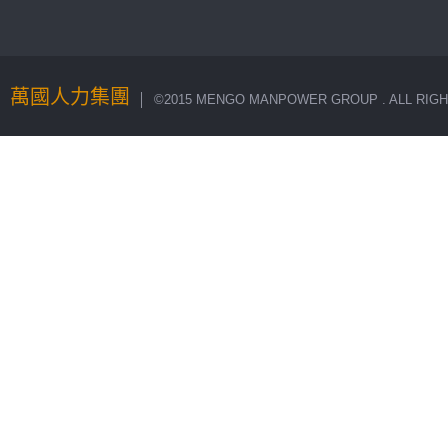
萬國人力集團
│ ©2015 MENGO MANPOWER GROUP . ALL RIGH