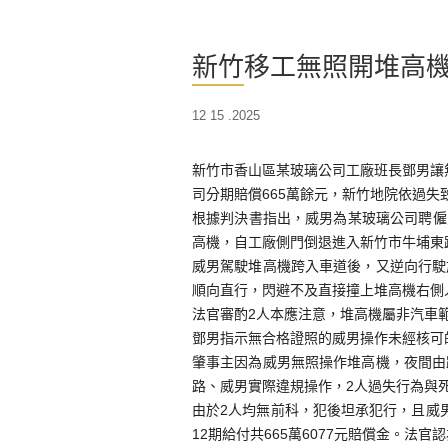
新竹移工無照開堆高機
12 15 .2025
新竹市香山區某玻璃公司工廠班長鄧男讓
司分期賠償665萬餘元，新竹地院依過失
根據判決書指出，威男為某玻璃公司聘僱
高機，自工廠側門倒退進入新竹市牛埔東
威男駕駛堆高機跨入車道後，又逆向行駛
順向直行，閃避不及直接撞上堆高機右側
法官審酌2人本應注意，堆高機屬非汽車
鄧男指示無合格證照的威男操作未經核可
肇事主因為威男無照操作堆高機，夜間由
路、威男實際違規操作，2人過失行為與
由於2人均無前科，犯後坦承犯行，且威
12期給付共665萬6077元賠償金。法