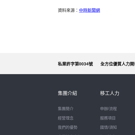
資料來源：
中時新聞網
私業許字第0034號
全方位優質人力開
集團介紹
移工人力
集團簡介
申辦/流程
經營理念
服務項目
我們的優勢
國情/須知