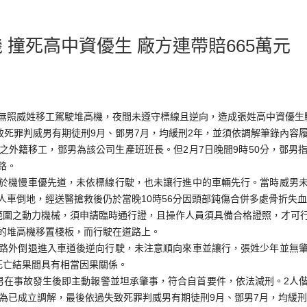
 撞死高中資優生 廠方連帶賠665萬元
無照威姓移工駕駛堆高機，夜間未遵守標線且逆向，造成張姓高中資優生
致死罪判威男有期徒刑9月、鄧男7月，均緩刑2年，並須依調解筆錄內容
之外籍移工，鄧男為該公司生產班班長。但2月7日晚間9時50分，鄧男
路。
於機慢車優先道，未依標線行駛，也未讓行進中的車輛先行。當時威男
人車倒地，經送醫搶救後仍於當晚10時56分因頭部鈍傷合併多處骨折失
範圍之動力機械，須申請臨時通行證，且操作人員須具備合格證照，才可
的堆高機移置棧板，而行駛在道路上。
路外倒退進入車道後逆向行駛，未注意順向來車並讓行，張姓少年並無
死亡結果間具有相當因果關係。
男在事故發生後即主動報警並坦承肇事，符合自首要件，依法減刑。2人
官認為已成立調解，最後依過失致死罪判威男有期徒刑9月、鄧男7月，均緩刑