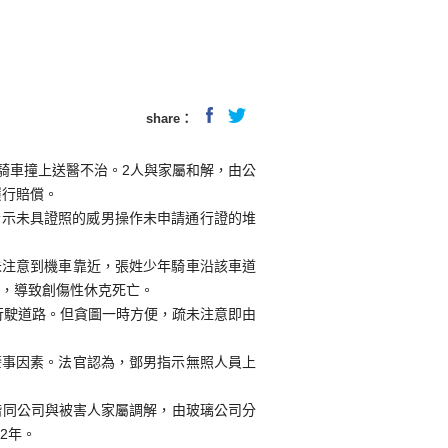
share：
騎車撞上送醫不治。2人與家屬和解，由公
履行賠償。
指示未具證照的威男操作未申請通行證的堆
未注意到機車靠近，張姓少年騎車沿該車道
血，導致創傷性休克死亡。
行駛道路。但貪圖一時方便，疏未注意即由
肇事因素。法官認為，鄧男指示無照人員上
偕同公司與被害人家屬調解，由玻璃公司分
2年。