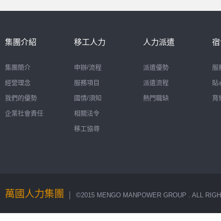
集團介紹
移工人力
人力派遣
宿
集團簡介
申辦/流程
派遣優勢
服
經營理念
服務項目
派遣流程
貼
我們的優勢
國情/須知
熱門職缺
育
企業社會責任
相關法令
移工協尋
萬國人力集團
│ ©2015 MENGO MANPOWER GROUP . ALL RIGH