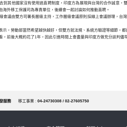
去到其他國家沒有使用過直聘制度，印度方為展現與台灣的合作誠意，
由海外移工保護司為專責單位，後續會一起討論如何推動直聘。
級會議由雙方司署長層級主持，工作層級會議原則採線上會議辦理，台灣
表示，勞動部當然希望越快越好，但雙方就法規、系統方驗證等細節，都
看，前後大概約花了1年，因此引進時間上會盡量與印度方做充分談判儘
發服務
移工事業 :
04-24730308 / 02-27605750