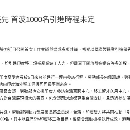
先 首波1000名引進時程未定
雙方近日召開首次工作會議並達成多項共識，初期以傳產製造業引進優先，
），盼引進印度移工填補產業缺工人力，但離真正開放引進還有許多流程
印度高階官員於5日來台並進行一連串參訪行程。勞動部長何佩珊說，勞
地由印度海外移工保護司司長率團來台。
層級會議，勞動部也安排印度方參訪台灣直聘中心、移工留才久用中心
方對台灣展現很大的善意，包含議題討論都尊重台灣安排，且透過參訪
共識，勞動部勞動力發展署長蔡孟良說，台灣、印度雙方將共同推動「
000名，其中以直聘5%印度移工為目標，後續會滾動檢視執行成效，適