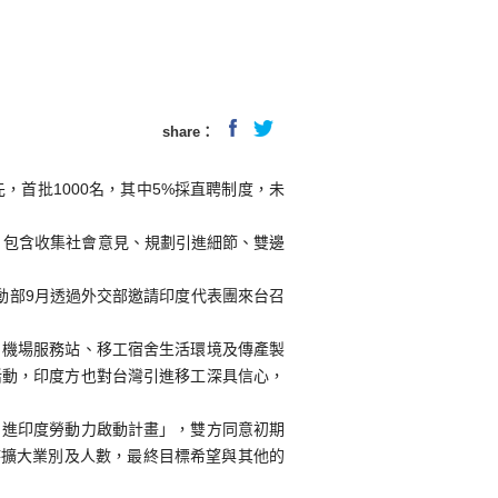
share：
首批1000名，其中5%採直聘制度，未
，包含收集社會意見、規劃引進細節、雙邊
動部9月透過外交部邀請印度代表團來台召
、機場服務站、移工宿舍生活環境及傳產製
活動，印度方也對台灣引進移工深具信心，
引進印度勞動力啟動計畫」，雙方同意初期
時擴大業別及人數，最終目標希望與其他的