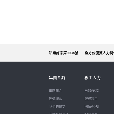
私業許字第0034號
全方位優質人力開
集團介紹
移工人力
集團簡介
申辦/流程
經營理念
服務項目
我們的優勢
國情/須知