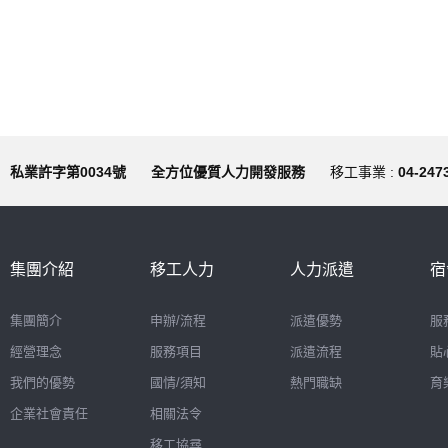
私業許字第0034號
全方位優質人力開發服務
移工事業 :
04-247
集團介紹
移工人力
人力派遣
宿
集團簡介
申辦/流程
派遣優勢
服
經營理念
服務項目
派遣流程
貼
我們的優勢
國情/須知
熱門職缺
育
企業社會責任
相關法令
移工協尋