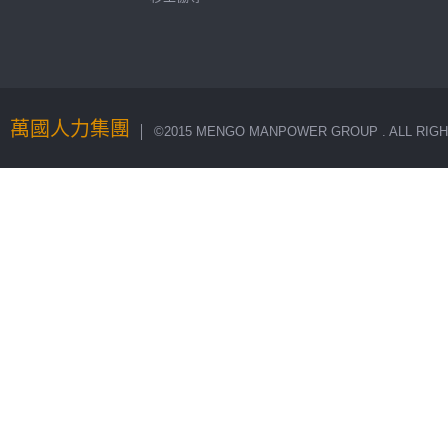
萬國人力集團
│ ©2015 MENGO MANPOWER GROUP . ALL RIGH